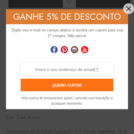
GANHE 5% DE DESCONTO
Compartilhar em:
Save
Digite seu e-mail no campo abaixo e receba um cupom para sua
1ª compra. Não perca!
Detalhes
Mais Informações
Avaliações (0)
O
Lápis Retrátil para Sobrancelha Chanfrado
da
Bella
QUERO CUPOM
Femme
foi desenvolvido para realçar, preencher e
desenhar as sobrancelhas, ele possui ponta chanfrada para
Nós nunca te enviaremos spam, cancele sua inscrição a
melhor acabamento e aplicação.
qualquer momento.
Cor: Dark Brown
Dimensões do produto (unitário): 0,9 cm de diâmetro, 12,3