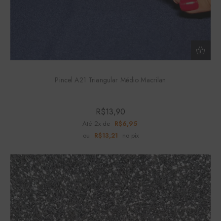
Pincel A21 Triangular Médio Macrilan
R$
13,90
Até 2x de
R$
6,95
ou
R$
13,21
no pix