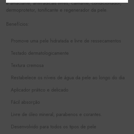
e amaciante, antirradicais livres, calmante, condicionador,
dermoprotetor, tonificante e regenerador da pele.
Benefícios:
Promove uma pele hidratada e livre de ressecamentos
Testado dermatologicamente
Textura cremosa
Restabelece os níveis de água da pele ao longo do dia
Aplicador prático e delicado
Fácil absorção
Livre de óleo mineral, parabenos e corantes.
Desenvolvido para todos os tipos de pele