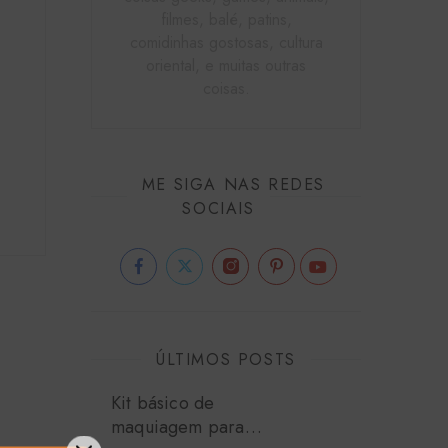
filmes, balé, patins,
comidinhas gostosas, cultura
oriental, e muitas outras
coisas.
ME SIGA NAS REDES
SOCIAIS
ÚLTIMOS POSTS
Kit básico de
maquiagem para