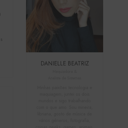
a
is
DANIELLE BEATRIZ
Maquiadora &
Analista de Sistemas
Minhas paixões tecnologia e
maquiagem, juntei os dois
mundos e sigo trabalhando
com o que amo. Sou mineira,
libriana, gosto de música de
vários gêneros, fotografia,
coisas geeks, games, animais,