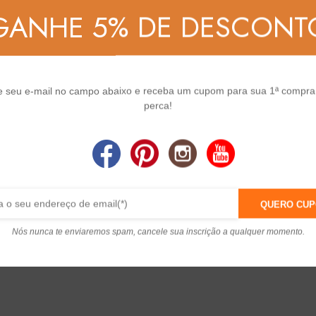
GANHE 5% DE DESCONT
te seu e-mail no campo abaixo e receba um cupom para sua 1ª compra
perca!
QUERO CU
Nós nunca te enviaremos spam, cancele sua inscrição a qualquer momento.